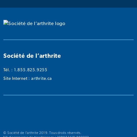
l’arthrite
l’arthrite
l’arthrite
l’arthrite
l’arthr
sur
sur
sur
sur
sur
Instagram
Facebook
Twitter
YouTube
Linked
Société de l’arthrite
Tél. : 1.855.825.9255
Site Internet :
arthrite.ca
© Société de l’arthrite 2019. Tous droits réservés.